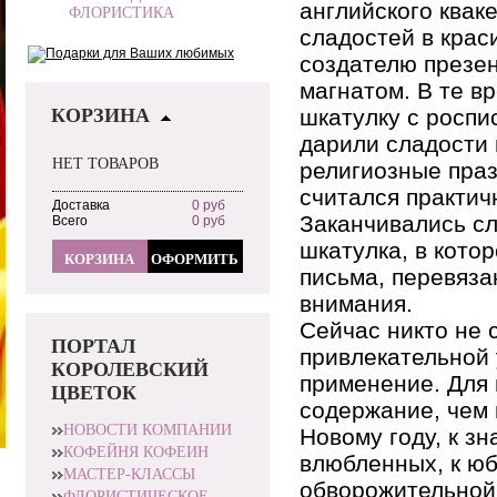
английского квак
ФЛОРИСТИКА
сладостей в крас
создателю презен
магнатом. В те в
КОРЗИНА
шкатулку с роспи
дарили сладости 
НЕТ ТОВАРОВ
религиозные праз
считался практич
Доставка
0 руб
Заканчивались сл
Всего
0 руб
шкатулка, в кото
КОРЗИНА
ОФОРМИТЬ
письма, перевяза
внимания.
Сейчас никто не 
ПОРТАЛ
привлекательной 
КОРОЛЕВСКИЙ
применение. Для 
ЦВЕТОК
содержание, чем 
НОВОСТИ КОМПАНИИ
Новому году, к з
КОФЕЙНЯ КОФЕИН
влюбленных, к юб
МАСТЕР-КЛАССЫ
обворожительной 
ФЛОРИСТИЧЕСКОЕ