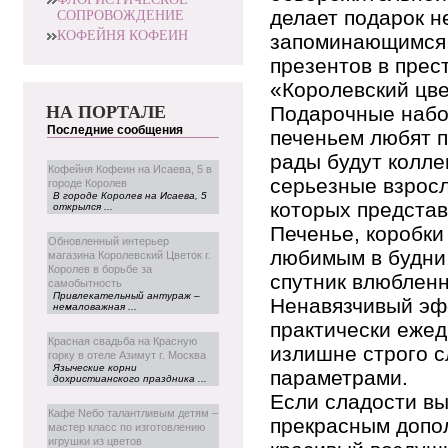
делает подарок н
СОПРОВОЖДЕНИЕ
КОФЕЙНЯ КОФЕИН
запоминающимся.
презентов в прес
«Королевский цве
НА ПОРТАЛЕ
Подарочные набо
Последние сообщения
печеньем любят 
рады будут колле
Кофейня Кофеин на Исаева, 5 в
серьезные взрос
городе Королев
В городе Королев на Исаева, 5
которых представ
открылся ...
Печенье, коробки
Обновленный интерьер
любимым в будни
магазина Королевский Цветок г.
Королев в борьбе за
спутник влюблен
самобытность
Привлекательный антураж –
Ненавязчивый эф
немаловажная ...
практически ежед
Красная свадьба на Красную
излишне строго 
горку в отеле Азимут г. Москва
Языческие корни
параметрами.
дохристианского праздника ...
Если сладости в
Кафе Neбо талантливым детям –
прекрасным допол
мастер класс по изготовлению
игрушки из цветов