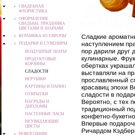
СВАДЕБНАЯ
ФЛОРИСТИКА
ОФОРМЛЕНИЕ
СВАДЬБЫ, ПРАЗДНИКА
ЦВЕТАМИ И ШАРАМИ
Сладкие ароматн
КЕРАМИКА ИЗ ЕВРОПЫ
наступлением пра
ПОДАРКИ И СУВЕНИРЫ
пор дарили друг 
ВОЗДУШНЫЕ ШАРЫ
кулинарные. Фрук
ПРОДУКТОВЫЕ
КОРЗИНЫ
обертках украшал
СЛАДОСТИ
выставляли на пр
ИГРУШКИ
прославленный с
красавиц эпохи В
КАРТИНЫ И ПАННО
сладости в подар
ОТКРЫТКИ
Вероятно, с тех 
НАГРАДЫ И
ДИПЛОМЫ
традиционный по
НАСТЕННЫЕ ЧАСЫ
конфетно-букетно
НЕУВЯДАЮЩИЕ
Впервые подароч
ЦВЕТЫ
Ричардом Кэдбер
НОВОГОДНЯЯ