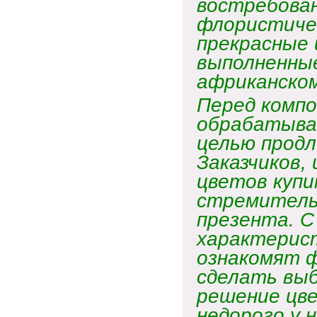
востребован
флористичес
прекрасные 
выполненные
африканском
Перед компо
обрабатыва
целью продл
Заказчиков,
цветов купи
стремительн
презента. 
характерис
ознакомят 
сделать выб
решение цве
недорого у 