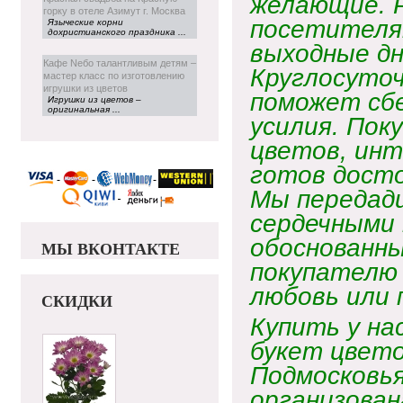
желающие. Р
горку в отеле Азимут г. Москва
посетителя
Языческие корни
дохристианского праздника ...
выходные дн
Кафе Neбо талантливым детям –
Круглосуточ
мастер класс по изготовлению
игрушки из цветов
поможет сбе
Игрушки из цветов –
оригинальная ...
усилия. Пок
цветов, ин
готов досто
Мы передади
сердечными 
обоснованн
МЫ ВКОНТАКТЕ
покупателю 
любовь или 
СКИДКИ
Купить у на
букет цвето
Подмосковья
организован