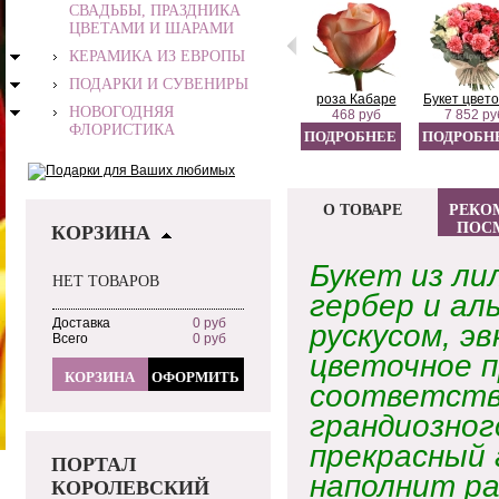
СВАДЬБЫ, ПРАЗДНИКА
ЦВЕТАМИ И ШАРАМИ
КЕРАМИКА ИЗ ЕВРОПЫ
ПОДАРКИ И СУВЕНИРЫ
роза Кабаре
Букет цвето
НОВОГОДНЯЯ
468 руб
7 852 ру
ФЛОРИСТИКА
ПОДРОБНЕЕ
ПОДРОБН
О ТОВАРЕ
РЕКО
ПОС
КОРЗИНА
Букет из лил
НЕТ ТОВАРОВ
гербер и ал
Доставка
0 руб
рускусом, э
Всего
0 руб
цветочное п
КОРЗИНА
ОФОРМИТЬ
соответств
грандиозног
прекрасный
ПОРТАЛ
наполнит ра
КОРОЛЕВСКИЙ