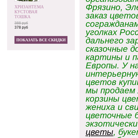
Фрязино, Эл
ХРИЗАНТЕМА
КУСТОВАЯ
заказ цвето
ТОШКА
согражданам
388 руб
378 руб
уголках Рос
дальнего за
ПОКАЗАТЬ ВСЕ СКИДКИ
сказочные д
картины и п
Европы. У н
интерьерную
цветов купи
мы продаем
корзины цве
жениха и св
цветочные 
экзотическ
цветы
, бук