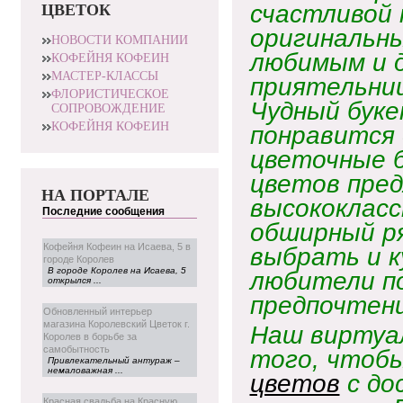
счастливой
ЦВЕТОК
оригинальны
НОВОСТИ КОМПАНИИ
любимым и 
КОФЕЙНЯ КОФЕИН
МАСТЕР-КЛАССЫ
приятельниц
ФЛОРИСТИЧЕСКОЕ
Чудный буке
СОПРОВОЖДЕНИЕ
КОФЕЙНЯ КОФЕИН
понравится
цветочные 
цветов пре
НА ПОРТАЛЕ
высококласс
Последние сообщения
обширный ря
Кофейня Кофеин на Исаева, 5 в
выбрать и к
городе Королев
В городе Королев на Исаева, 5
любители по
открылся ...
предпочтени
Обновленный интерьер
магазина Королевский Цветок г.
Наш виртуа
Королев в борьбе за
самобытность
того, чтобы
Привлекательный антураж –
немаловажная ...
цветов
с до
Красная свадьба на Красную