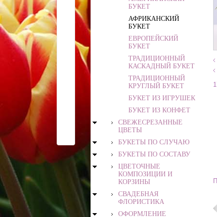
БУКЕТ
АФРИКАНСКИЙ
БУКЕТ
ЕВРОПЕЙСКИЙ
БУКЕТ
ТРАДИЦИОННЫЙ
КАСКАДНЫЙ БУКЕТ
ТРАДИЦИОННЫЙ
1
КРУГЛЫЙ БУКЕТ
БУКЕТ ИЗ ИГРУШЕК
БУКЕТ ИЗ КОНФЕТ
СВЕЖЕСРЕЗАННЫЕ
ЦВЕТЫ
БУКЕТЫ ПО СЛУЧАЮ
БУКЕТЫ ПО СОСТАВУ
ЦВЕТОЧНЫЕ
КОМПОЗИЦИИ И
П
КОРЗИНЫ
СВАДЕБНАЯ
ФЛОРИСТИКА
ОФОРМЛЕНИЕ