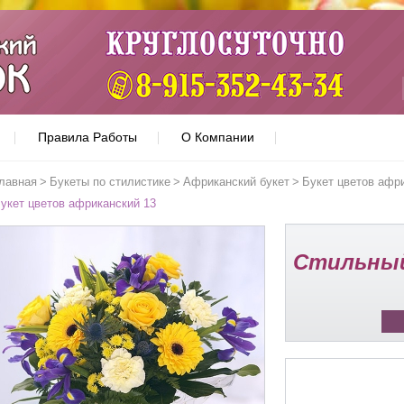
Правила Работы
О Компании
лавная
>
Букеты по стилистике
>
Африканский букет
>
Букет цветов афр
укет цветов африканский 13
Стильный