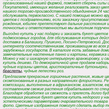
организованный нашей фирмой, поможет сберечь силы и 
Покупателей, имеющих желание реализовать заказ цве
нашего торгово-производственного объединения 24 час
обслуживать первоклассно. С нашей помощью можно вр
цветов с поздравлениями, если заказчику присутствоват
рождения, юбилее препятствуют дальние расстояния и
точностью и ответственностью мы выполним поручен
Выгодно купить у нас подарки и заказать букет цвето
подмосковных городов, для обслуживания которых дейс
доставка в Балашиху, Пушкино, Лосино-Петровский. Дос
интернету соотечественникам, проживающим во всех 
зарубежных государств. В каталоге есть забавные доми
замечательные настенные панно и картины, керамика 
Можно у нас и шикарную интерьерную аранжировку, и с
купить дешево. По демократичной цене продаем наборы
чудные корзины цветов, аристократичные бутоньерки
браслеты
, чудные лепестки роз.
Предлагаем прекрасные горшочные растения, живые цв
скомпонованные в разных направлениях флористики. Ре
композиции, выполненные в африканском, азиатском, е
составлением свежие растения обрабатывают по спец
Благодаря обработке их свежесть и прелесть долго бу
принявших решение букет цветов купить недорого у нас
эстетическими параметрами очаровательного товара
фото. Цветные изображения помогут сделать выбор те