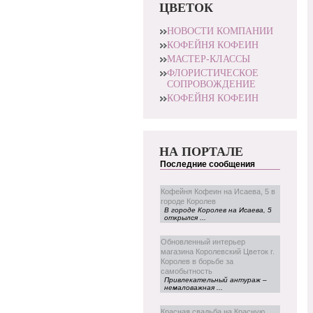
ЦВЕТОК
НОВОСТИ КОМПАНИИ
КОФЕЙНЯ КОФЕИН
МАСТЕР-КЛАССЫ
ФЛОРИСТИЧЕСКОЕ
СОПРОВОЖДЕНИЕ
КОФЕЙНЯ КОФЕИН
НА ПОРТАЛЕ
Последние сообщения
Кофейня Кофеин на Исаева, 5 в
городе Королев
В городе Королев на Исаева, 5
открылся ...
Обновленный интерьер
магазина Королевский Цветок г.
Королев в борьбе за
самобытность
Привлекательный антураж –
немаловажная ...
Красная свадьба на Красную