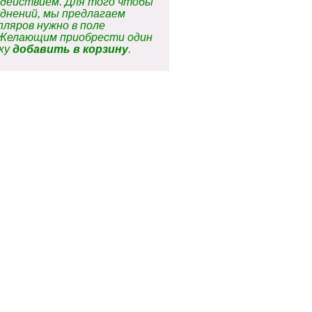
одействием. Для того чтобы
днений, мы предлагаем
ляров нужно в поле
 Желающим приобрести один
пку
добавить в корзину
.