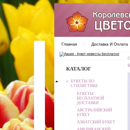
Главная
Доставка И Оплата
Г
Б
КАТАЛОГ
БУКЕТЫ ПО
СТИЛИСТИКЕ
БУКЕТЫ
БЕСПЛАТНОЙ
ДОСТАВКИ
АВСТРАЛИЙСКИЙ
БУКЕТ
АЗИАТСКИЙ БУКЕТ
АМЕРИКАНСКИЙ