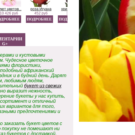
кет цветов...
роза Игуана
хризантема...
лилия Навона
Компо
10 426 руб
452 руб
378 руб
892 руб
2 4
ОДРОБНЕЕ
ПОДРОБНЕЕ
ПОДРОБНЕЕ
ПОДРОБНЕЕ
ПОДР
МЕНТАРИИ
G+
рберами и кустовыми
м. Чудесное
цветочное
иями флористики,
сподобный африканский
дник и в будний день. Дарят
м, любимым людям,
ожительный
букет из свежих
вно выразит нежность,
рение букеты у нас купить,
ссортимент и отличный
х вариантов для того,
разными предпочтениями и
о заказать букет цветов с
 покупку не помешают ни
аз букетов с доставкой,