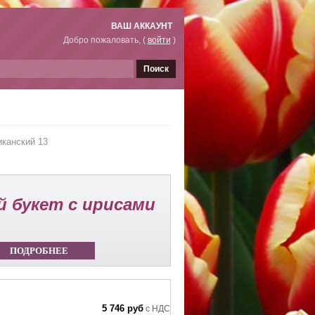
ВАШ АККАУНТ
Добро пожаловать, (
войти
)
Поиск
иканский 13
 букет с ирисами
ПОДРОБНЕЕ
5 746 руб
с НДС