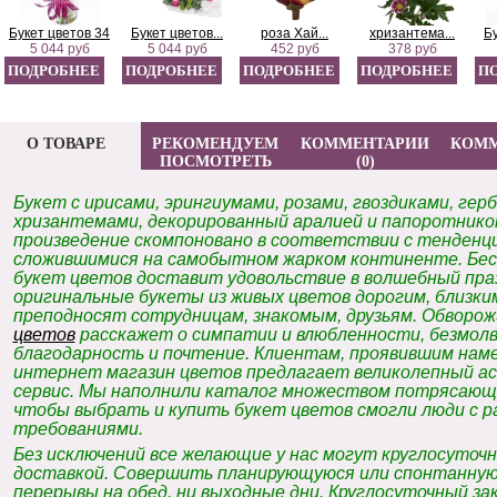
Букет цветов 34
Букет цветов...
роза Хай...
хризантема...
Бу
5 044 руб
5 044 руб
452 руб
378 руб
ПОДРОБНЕЕ
ПОДРОБНЕЕ
ПОДРОБНЕЕ
ПОДРОБНЕЕ
П
О ТОВАРЕ
РЕКОМЕНДУЕМ
КОММЕНТАРИИ
КОМ
ПОСМОТРЕТЬ
(0)
Букет с ирисами, эрингиумами, розами, гвоздиками, ге
хризантемами, декорированный аралией и папоротнико
произведение скомпоновано в
соответствии с тенденц
сложившимися на самобытном жарком континенте. Бе
букет цветов доставит удовольствие в волшебный праз
оригинальные букеты из живых цветов дорогим, близки
преподносят сотрудницам, знакомым, друзьям. Обвор
цветов
расскажет о симпатии и влюбленности, безмол
благодарность и почтение. Клиентам, проявившим наме
интернет магазин цветов предлагает великолепный а
сервис. Мы наполнили каталог множеством потрясающи
чтобы выбрать и купить букет цветов смогли люди с 
требованиями.
Без исключений все желающие у нас могут круглосуточн
доставкой. Совершить планирующуюся или спонтанную
перерывы на обед, ни выходные дни. Круглосуточный зак