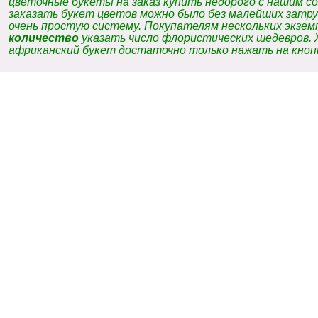
цветочные букеты на заказ купить недорого с нашим с
заказать букет цветов можно было без малейших затру
очень простую систему. Покупателям нескольких экземп
количество
указать число флористических шедевров.
африканский букет достаточно только нажать на кно