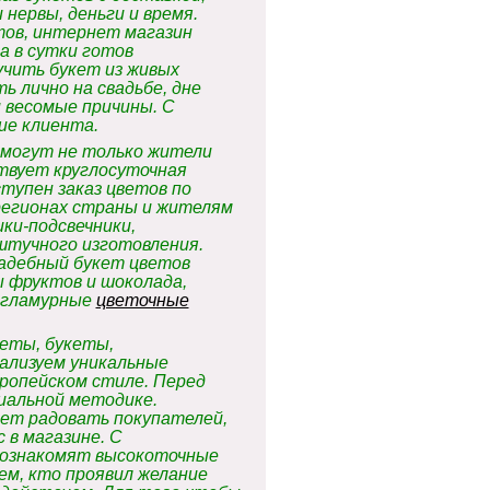
нервы, деньги и время.
тов, интернет магазин
а в сутки готов
учить букет из живых
ь лично на свадьбе, дне
 весомые причины. С
ие клиента.
в могут не только жители
твует круглосуточная
тупен заказ цветов по
регионах страны и жителям
ки-подсвечники,
штучного изготовления.
вадебный букет цветов
 фруктов и шоколада,
, гламурные
цветочные
еты, букеты,
ализуем уникальные
вропейском стиле. Перед
иальной методике.
дет радовать покупателей,
 в магазине. С
 ознакомят высокоточные
м, кто проявил желание