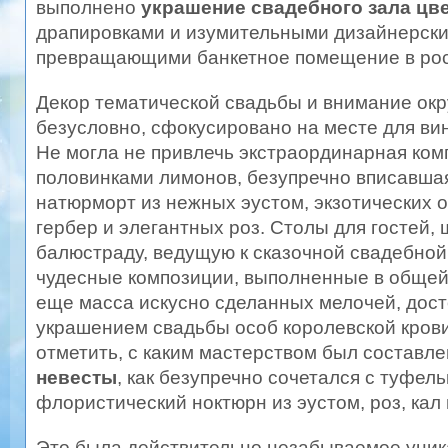
выполнено
украшение свадебного зала цв
драпировками и изумительными дизайнерск
превращающими банкетное помещение в ро
Декор тематической свадьбы и внимание ок
безусловно, сфокусировано на месте для ви
Не могла не привлечь экстраординарная ком
половинками лимонов, безупречно вписавша
натюрморт из нежных эустом, экзотических 
гербер и элегантных роз. Столы для гостей,
балюстраду, ведущую к сказочной свадебной
чудесные композиции, выполненные в общей
еще масса искусно сделанных мелочей, дост
украшением свадьбы особ королевской крови
отметить, с каким мастерством был составл
невесты
, как безупречно сочетался с туфель
флористический ноктюрн из эустом, роз, кал
Это была действительно незабываемое уни