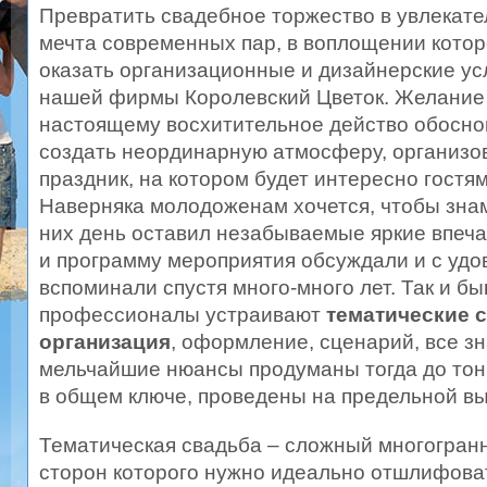
Превратить свадебное торжество в увлекате
мечта современных пар, в воплощении котор
оказать организационные и дизайнерские ус
нашей фирмы Королевский Цветок. Желание 
настоящему восхитительное действо обосн
создать неординарную атмосферу, организо
праздник, на котором будет интересно гостя
Наверняка молодоженам хочется, чтобы зна
них день оставил незабываемые яркие впеча
и программу мероприятия обсуждали и с уд
вспоминали спустя много-много лет. Так и бы
профессионалы устраивают
тематические 
организация
, оформление, сценарий, все з
мельчайшие нюансы продуманы тогда до тон
в общем ключе, проведены на предельной вы
Тематическая свадьба – сложный многогранн
сторон которого нужно идеально отшлифова