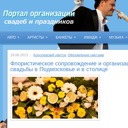
»
»
»
»
»
АВТО
АРТИСТЫ
БАНКЕТЫ
ИМИДЖ
МУЗЫКА
19.06.2013
Королевский цветок
,
Оформление цветами
Флористическое сопровождение и организа
свадьбы в Подмосковье и в столице